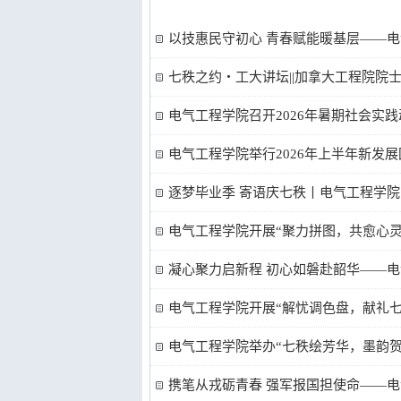
以技惠民守初心 青春赋能暖基层——
七秩之约・工大讲坛||加拿大工程院院
电气工程学院召开2026年暑期社会实
电气工程学院举行2026年上半年新发
逐梦毕业季 寄语庆七秩丨电气工程学院
电气工程学院开展“聚力拼图，共愈心灵
凝心聚力启新程 初心如磐赴韶华——
电气工程学院开展“解忧调色盘，献礼
电气工程学院举办“七秩绘芳华，墨韵贺
携笔从戎砺青春 强军报国担使命——电